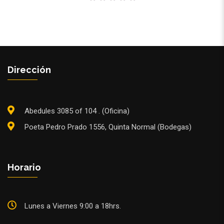
0
out
of
5
Dirección
Abedules 3085 of 104 . (Oficina)
Poeta Pedro Prado 1556, Quinta Normal (Bodegas)
Horario
Lunes a Viernes 9:00 a 18hrs.