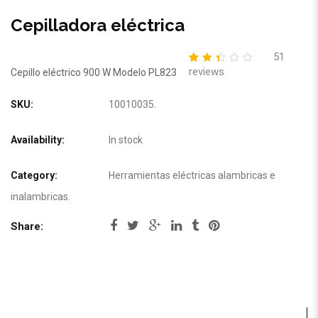
Cepilladora eléctrica
51
reviews
2.38
5
50
Cepillo eléctrico 900 W Modelo PL823
out
of
based
SKU:
10010035
.
on
customer
ratings
Availability:
In stock
Category:
Herramientas eléctricas alambricas e
inalambricas
.
Share: