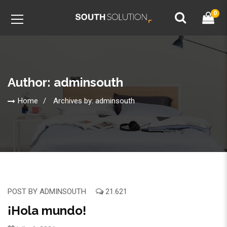
0
Author: adminsouth
Home
Archives by: adminsouth
POST BY
ADMINSOUTH
21.621
¡Hola mundo!