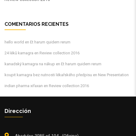
COMENTARIOS RECIENTES
hello world
en
Et harum quidem rerum
24 léků kamagra
en
Review collection 2016
kanadský kamagra na nákup
en
Et harum quidem rerum
koupit kamagra bez nutnosti lékařského předpisu
en
New Presentation
indian pharma xifaxan
en
Review collection 2016
Dirección
Abedules 3085 of 104 . (Oficina)