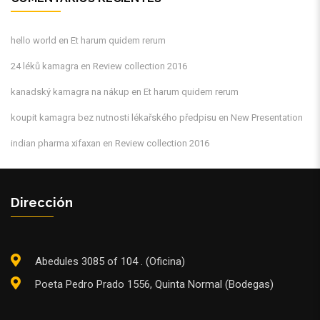
hello world
en
Et harum quidem rerum
24 léků kamagra
en
Review collection 2016
kanadský kamagra na nákup
en
Et harum quidem rerum
koupit kamagra bez nutnosti lékařského předpisu
en
New Presentation
indian pharma xifaxan
en
Review collection 2016
Dirección
Abedules 3085 of 104 . (Oficina)
Poeta Pedro Prado 1556, Quinta Normal (Bodegas)