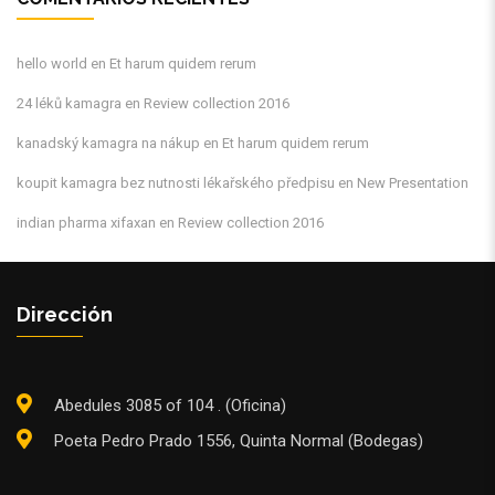
hello world
en
Et harum quidem rerum
24 léků kamagra
en
Review collection 2016
kanadský kamagra na nákup
en
Et harum quidem rerum
koupit kamagra bez nutnosti lékařského předpisu
en
New Presentation
indian pharma xifaxan
en
Review collection 2016
Dirección
Abedules 3085 of 104 . (Oficina)
Poeta Pedro Prado 1556, Quinta Normal (Bodegas)