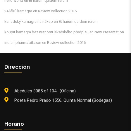
hello world
en
Et harum quidem rerum
24 léků kamagra
en
Review collection 2016
kanadský kamagra na nákup
en
Et harum quidem rerum
koupit kamagra bez nutnosti lékařského předpisu
en
New Presentation
indian pharma xifaxan
en
Review collection 2016
Dirección
Abedules 3085 of 104 . (Oficina)
Poeta Pedro Prado 1556, Quinta Normal (Bodegas)
Horario