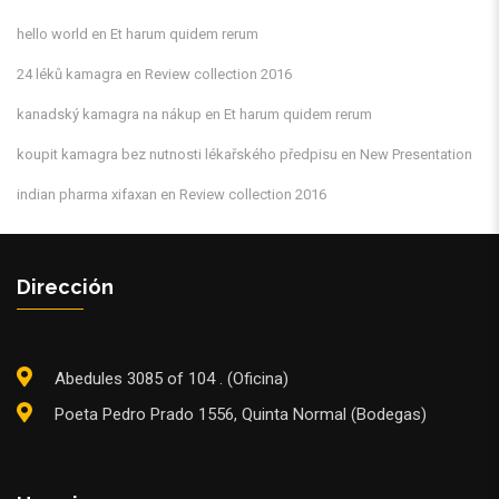
hello world
en
Et harum quidem rerum
24 léků kamagra
en
Review collection 2016
kanadský kamagra na nákup
en
Et harum quidem rerum
koupit kamagra bez nutnosti lékařského předpisu
en
New Presentation
indian pharma xifaxan
en
Review collection 2016
Dirección
Abedules 3085 of 104 . (Oficina)
Poeta Pedro Prado 1556, Quinta Normal (Bodegas)