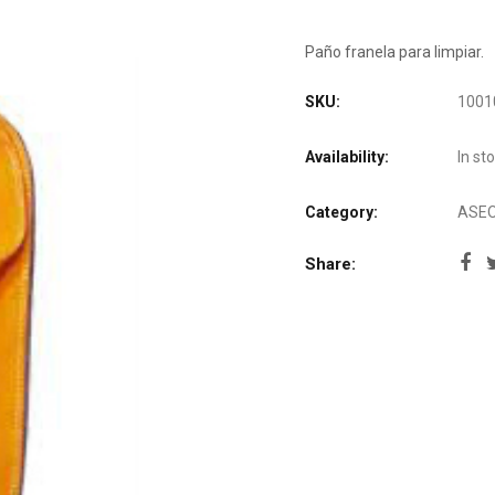
Paño franela para limpiar.
SKU:
1001
Availability:
In st
Category:
ASEO
Share: