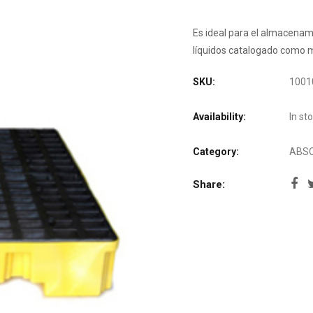
Es ideal para el almacenam
líquidos catalogado como m
SKU:
1001
Availability:
In st
Category:
ABS
Share: