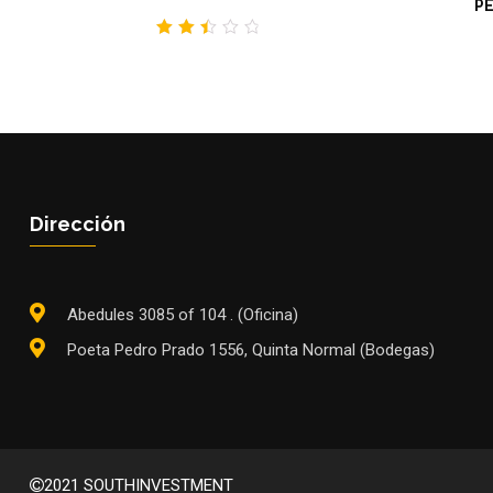
PE
2.51
out
of 5
Dirección
Abedules 3085 of 104 . (Oficina)
Poeta Pedro Prado 1556, Quinta Normal (Bodegas)
2021 SOUTHINVESTMENT