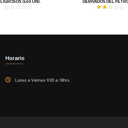
LIGROSOS (100 UN).
DERIVADOS DEL PETR
0
2.35
out
out
of
of 5
5
Horario
Lunes a Viernes 9:00 a 18hrs.