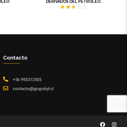
ÓLEO
DERIVADOS DEL PETRÓLEO.
2.65
out
of 5
Contacto
+56 993312505
contacto@grupobyl.cl