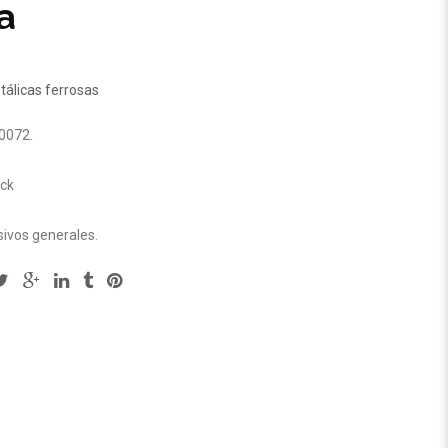
a
tálicas ferrosas
0072
.
ock
ivos generales
.