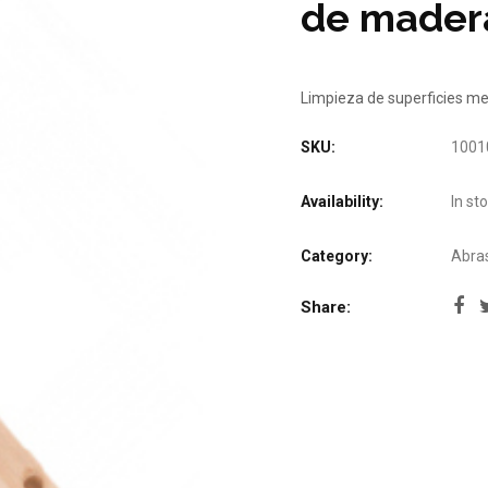
de mader
Limpieza de superficies me
SKU:
1001
Availability:
In st
Category:
Abras
Share: