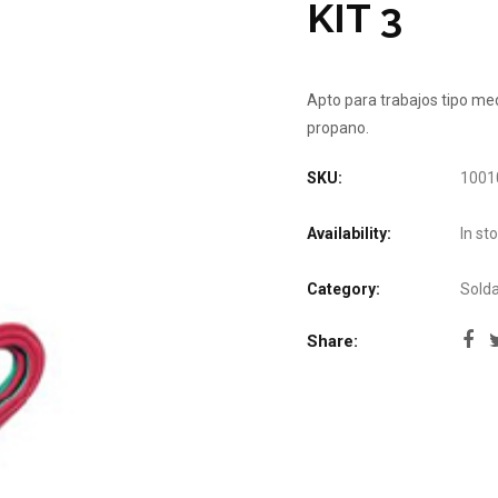
KIT 3
Apto para trabajos tipo med
propano.
SKU:
1001
Availability:
In st
Category:
Sold
Share: