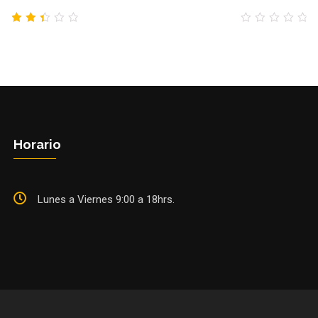
2.43
0
out
out
of 5
of
5
Horario
Lunes a Viernes 9:00 a 18hrs.