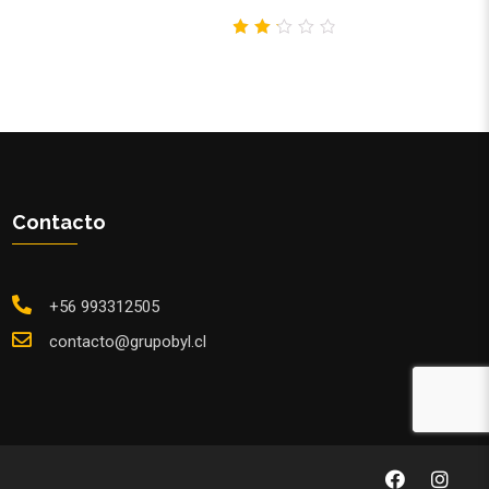
2.22
out
of
5
Contacto
+56 993312505
contacto@grupobyl.cl