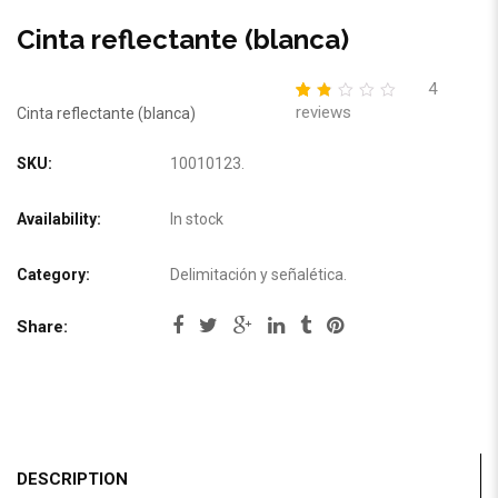
Cinta reflectante (blanca)
4
reviews
1.75
5
4
Cinta reflectante (blanca)
out
of
based
SKU:
10010123
.
on
customer
ratings
Availability:
In stock
Category:
Delimitación y señalética
.
Share:
DESCRIPTION