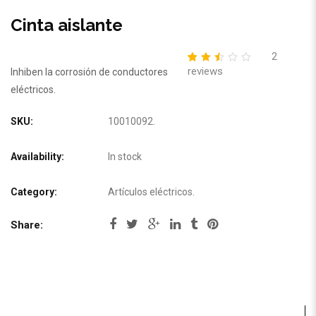
Cinta aislante
2
reviews
2.50
5
2
Inhiben la corrosión de conductores
out
eléctricos.
of
based
on
customer
SKU:
10010092
.
ratings
Availability:
In stock
Category:
Artículos eléctricos
.
Share: