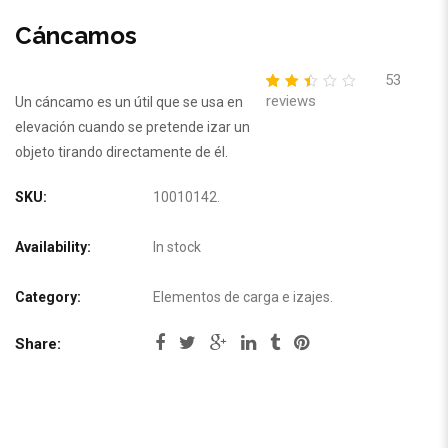
Cáncamos
53
reviews
2.47
5
53
Un cáncamo es un útil que se usa en
out
elevación cuando se pretende izar un
of
based
objeto tirando directamente de él.
on
customer
ratings
SKU:
10010142
.
Availability:
In stock
Category:
Elementos de carga e izajes
.
Share: