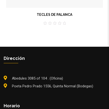
TECLES DE PALANCA
0
out
of
5
Dirección
Abedules 3085 of 104 . (Oficina)
Poeta Pedro Prado 1556, Quinta Normal (Bodegas)
Horario