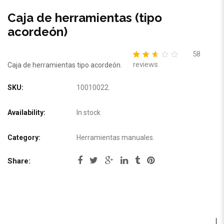
Caja de herramientas (tipo
acordeón)
58
reviews
2.62
5
58
Caja de herramientas tipo acordeón.
out
of
based
SKU:
10010022
.
on
customer
ratings
Availability:
In stock
Category:
Herramientas manuales
.
Share: